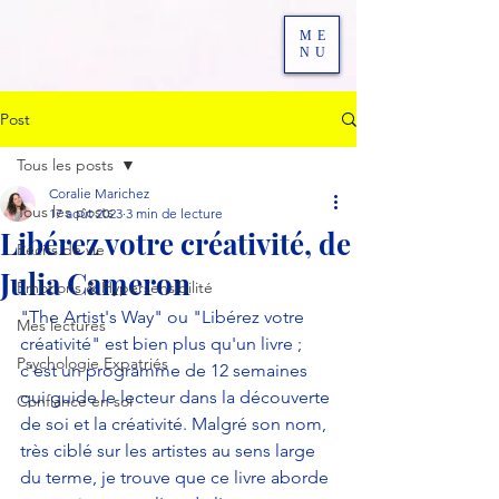
ME
NU
Post
Tous les posts
Coralie Marichez
Tous les posts
17 août 2023
3 min de lecture
Libérez votre créativité, de
Récits de vie
Julia Cameron
Emotions & Hypersensibilité
"The Artist's Way" ou "Libérez votre 
Mes lectures
créativité" est bien plus qu'un livre ; 
Psychologie Expatriés
c'est un programme de 12 semaines 
qui guide le lecteur dans la découverte 
Confiance en soi
de soi et la créativité. Malgré son nom, 
très ciblé sur les artistes au sens large 
du terme, je trouve que ce livre aborde 