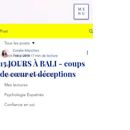
ME
NU
Post
Tous les posts
Coralie Marichez
Tous les posts
1 déc. 2018
17 min de lecture
15 JOURS À BALI - coups
Récits de vie
de cœur et déceptions
Emotions & Hypersensibilité
Mes lectures
Psychologie Expatriés
Confiance en soi