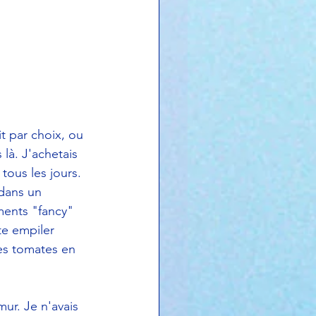
t par choix, ou 
 là. J'achetais 
ous les jours. 
dans un 
ents "fancy" 
te empiler 
s tomates en 
r. Je n'avais 