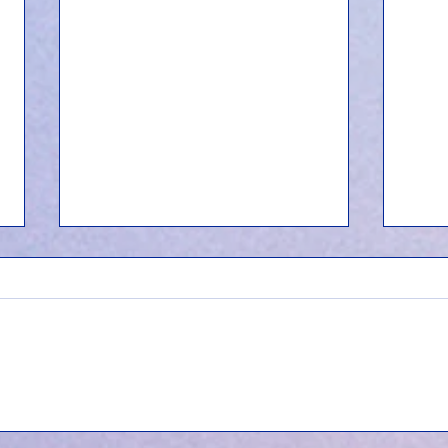
La fille du nord : se
Quan