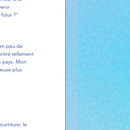
venir 
 futur ?"
t en peu de 
ontré tellement 
s pays. Mon 
reuse plus 
urriture, le 