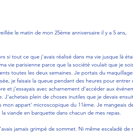
eillée le matin de mon 25ème anniversaire il y a 5 ans,
 si tout ce que j'avais réalisé dans ma vie jusque là étai
s ma vie parisienne parce que la société voulait que je sois
ts toutes les deux semaines. Je portais du maquillage t
ée, je faisais la queue pendant des heures pour entrer 
re et j'essayais avec acharnement d'accéder aux événem
le. J'achetais plein de choses inutiles que je devais ensui
s mon appart' microscopique du 11ème. Je mangeais de
de la viande en barquette dans chacun de mes repas. 
'avais jamais grimpé de sommet. Ni même escaladé de mu