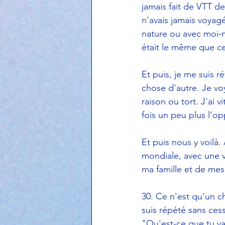
jamais fait de VTT d
n'avais jamais voyag
nature ou avec moi-m
était le même que cel
Et puis, je me suis r
chose d'autre. Je voy
raison ou tort. J'ai 
fois un peu plus l'op
Et puis nous y voilà
mondiale, avec une v
ma famille et de mes
30. Ce n'est qu'un ch
suis répété sans cess
"Qu'est-ce que tu vas