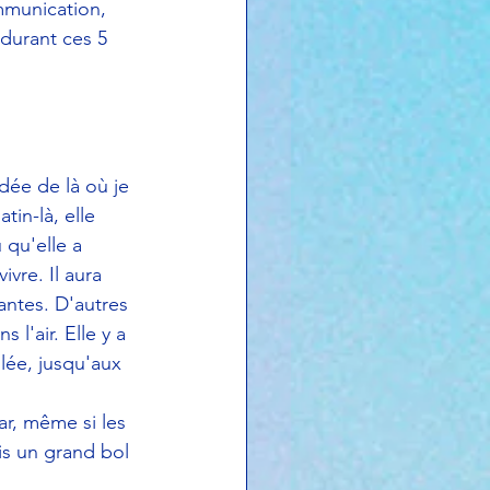
ommunication, 
durant ces 5 
dée de là où je 
tin-là, elle 
 qu'elle a 
vre. Il aura 
antes. D'autres 
 l'air. Elle y a 
lée, jusqu'aux 
ar, même si les 
is un grand bol 