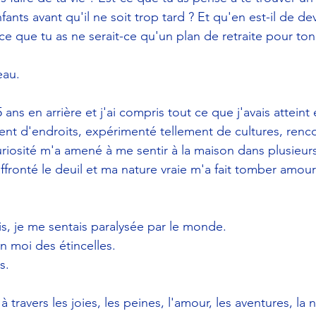
fants avant qu'il ne soit trop tard ? Et qu'en est-il de de
-ce que tu as ne serait-ce qu'un plan de retraite pour ton
eau. 
5 ans en arrière et j'ai compris tout ce que j'avais attein
ment d'endroits, expérimenté tellement de cultures, renc
iosité m'a amené à me sentir à la maison dans plusieur
ffronté le deuil et ma nature vraie m'a fait tomber amou
is, je me sentais paralysée par le monde. 
en moi des étincelles. 
s.
travers les joies, les peines, l'amour, les aventures, la no