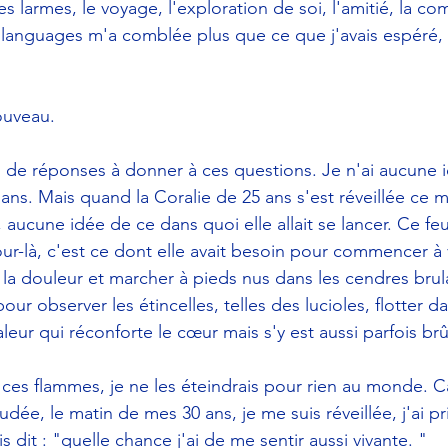
, les larmes, le voyage, l'exploration de soi, l'amitié, la c
s languages m'a comblée plus que ce que j'avais espéré, 
ouveau. 
as de réponses à donner à ces questions. Je n'ai aucune i
 ans. Mais quand la Coralie de 25 ans s'est réveillée ce ma
, aucune idée de ce dans quoi elle allait se lancer. Ce feu
ur-là, c'est ce dont elle avait besoin pour commencer à vi
er la douleur et marcher à pieds nus dans les cendres brul
pour observer les étincelles, telles des lucioles, flotter dans
leur qui réconforte le cœur mais s'y est aussi parfois brû
ix, ces flammes, je ne les éteindrais pour rien au monde. C
dée, le matin de mes 30 ans, je me suis réveillée, j'ai pr
uis dit : "quelle chance j'ai de me sentir aussi vivante. "