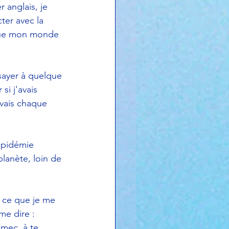
 anglais, je 
er avec la 
 que mon monde 
ssayer à quelque 
si j'avais 
avais chaque 
épidémie 
lanète, loin de 
t ce que je me 
me dire : 
 mec, à te 