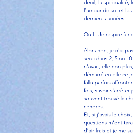
deuil, la spiritualité
l'amour de soi et le
dernières années.
Oufff. Je respire à n
Alors non, je n'ai p
serai dans 2, 5 ou 10
n'avait, elle non plus
démarré en elle ce jo
fallu parfois affront
fois, savoir s'arrêter 
souvent trouvé la cha
cendres.  
Et, si j'avais le cho
questions m'ont tarau
d'air frais et je me s