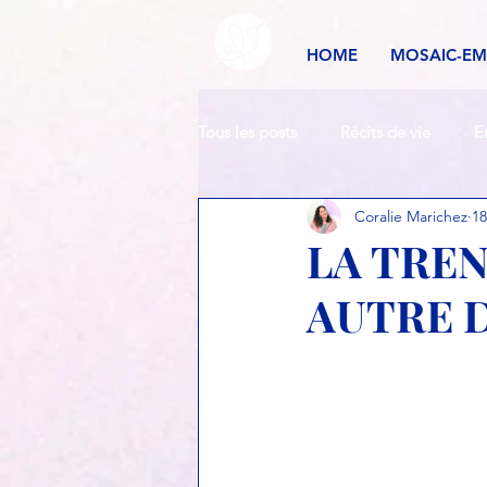
HOME
MOSAIC-E
Tous les posts
Récits de vie
E
Coralie Marichez
18
Confiance en soi
LA TREN
AUTRE 