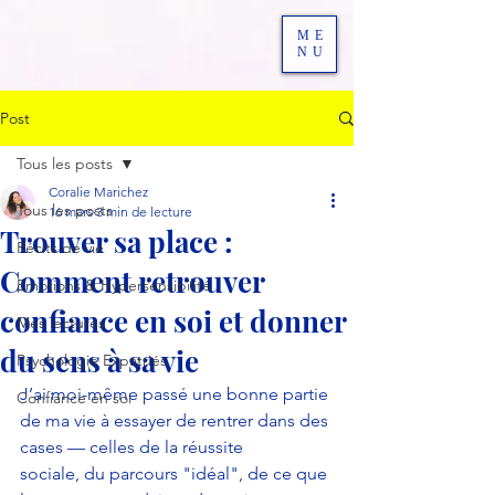
ME
NU
Post
Tous les posts
Coralie Marichez
Tous les posts
16 mars
3 min de lecture
Trouver sa place :
Récits de vie
Comment retrouver
Emotions & Hypersensibilité
confiance en soi et donner
Mes lectures
du sens à sa vie
Psychologie Expatriés
J’ai moi-même passé une bonne partie 
Confiance en soi
de ma vie à essayer de rentrer dans des 
cases — celles de la réussite 
sociale, du parcours "idéal", de ce que 