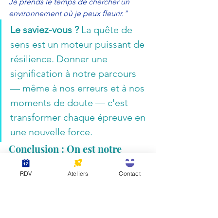
Je prends le temps de chercher un 
environnement où je peux fleurir."
Le saviez-vous ?
 La quête de 
sens est un moteur puissant de 
résilience. Donner une 
signification à notre parcours 
— même à nos erreurs et à nos 
moments de doute — c'est 
transformer chaque épreuve en 
une nouvelle force.
Conclusion : On est notre 
meilleur allié
RDV
Ateliers
Contact
Ne cherchons plus à combler le vide 
avec l'approbation des autres. La seule 
personne dont on a besoin de l'aval, 